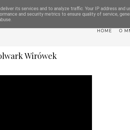
eliver its services and to analyze traffic. Your IP address and 
NTY, WESELA, IMPREZ
ormance and security metrics to ensure quality of service, gen
abuse.
HOME
O M
olwark Wirówek