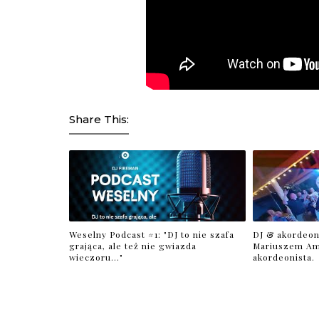
Share This:
Weselny Podcast #1: "DJ to nie szafa
DJ & akordeon
grająca, ale też nie gwiazda
Mariuszem Am
wieczoru..."
akordeonista.