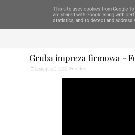
This site uses cookies from Google to d
DJ FIREMAN - EVE
are shared with Google along with perf
statistics, and to detect and address 
Gruba impreza firmowa - F
kwietnia 01, 2017
Video