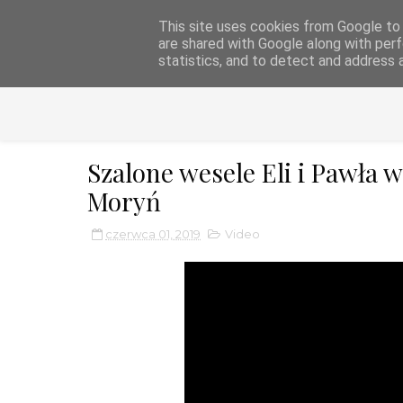
This site uses cookies from Google to d
DJ FIREMAN - EVE
are shared with Google along with perf
statistics, and to detect and address 
Szalone wesele Eli i Pawła 
Moryń
czerwca 01, 2019
Video