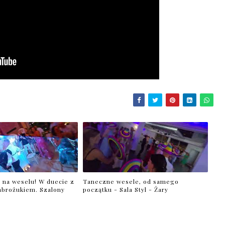
 na weselu! W duecie z
Taneczne wesele, od samego
brożukiem. Szalony
początku - Sala Styl - Żary