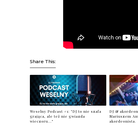
Share This:
Weselny Podcast #1: "DJ to nie szafa
DJ & akordeon
grająca, ale też nie gwiazda
Mariuszem Am
wieczoru..."
akordeonista.