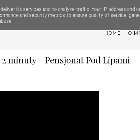
eliver its services and to analyze traffic. Your IP address and 
NTY, WESELA, IMPREZ
ormance and security metrics to ensure quality of service, gen
abuse.
HOME
O M
w 2 minuty - Pensjonat Pod Lipami