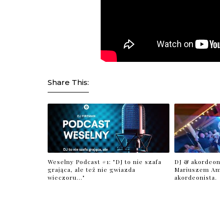
Share This:
Weselny Podcast #1: "DJ to nie szafa
DJ & akordeon
grająca, ale też nie gwiazda
Mariuszem Am
wieczoru..."
akordeonista.