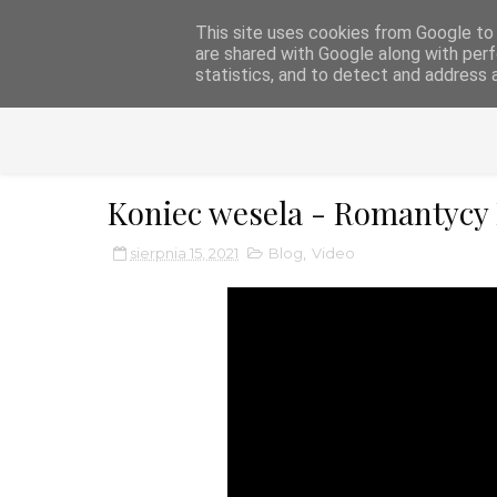
This site uses cookies from Google to d
DJ FIREMAN - EVE
are shared with Google along with perf
statistics, and to detect and address 
Koniec wesela - Romantycy 
sierpnia 15, 2021
Blog
,
Video