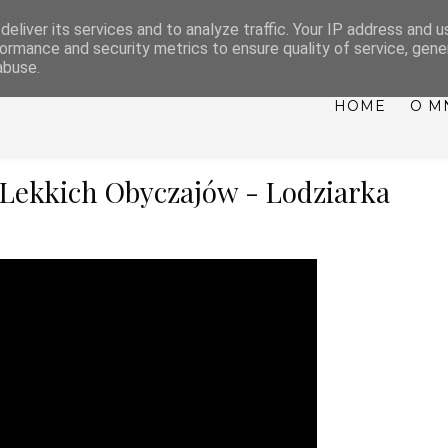
eliver its services and to analyze traffic. Your IP address and 
NTY, WESELA, IMPREZ
ormance and security metrics to ensure quality of service, gen
abuse.
HOME
O M
Lekkich Obyczajów - Lodziarka